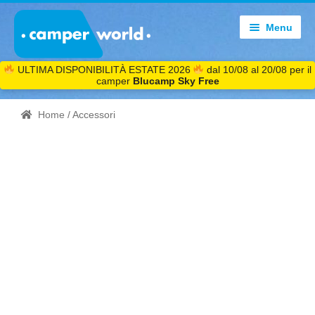
Menu
ULTIMA DISPONIBILITÀ ESTATE 2026
dal 10/08 al 20/08 per il
camper
Blucamp Sky Free
Home
/ Accessori
ACCESS
ORI