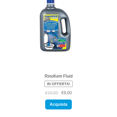
RinoKem Fluid
IN OFFERTA!
Il
Il
€
10,00
€
9,00
prezzo
prezzo
originale
attuale
Acquista
era:
è:
€10,00.
€9,00.