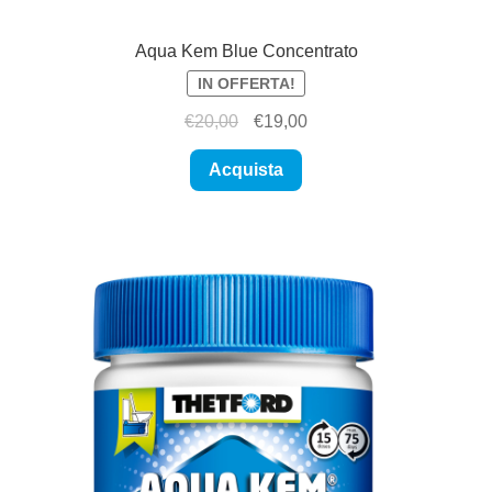
Aqua Kem Blue Concentrato
IN OFFERTA!
Il
Il
€
20,00
€
19,00
prezzo
prezzo
originale
attuale
Acquista
era:
è:
€20,00.
€19,00.