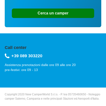
Cerca un camper
Call center
+39 089 303220
Assistenza prenotazioni dalle ore 09 alle ore 20
pre-festivi: ore 09 - 13
Copyright 2020 New CamperWorld S.r.l.s. - P. Iva 05735460650 - Noleggio
camper Salerno, Campania e nelle principali Stazioni ed Aeroporti d'Italia.