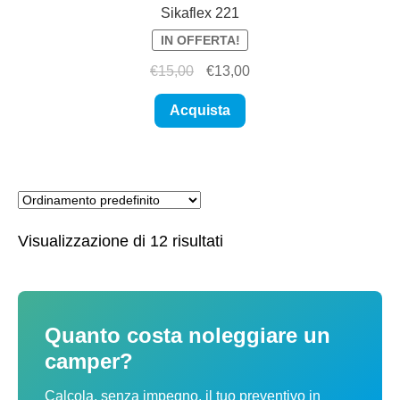
Sikaflex 221
IN OFFERTA!
Il
Il
€
15,00
€
13,00
prezzo
prezzo
originale
attuale
Acquista
era:
è:
€15,00.
€13,00.
Visualizzazione di 12 risultati
Quanto costa noleggiare un
camper?
Calcola, senza impegno, il tuo preventivo in