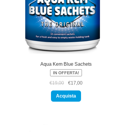
Aqua Kem Blue Sachets
IN OFFERTA!
Il
Il
€
19,00
€
17,00
prezzo
prezzo
originale
attuale
Acquista
era:
è:
€19,00.
€17,00.