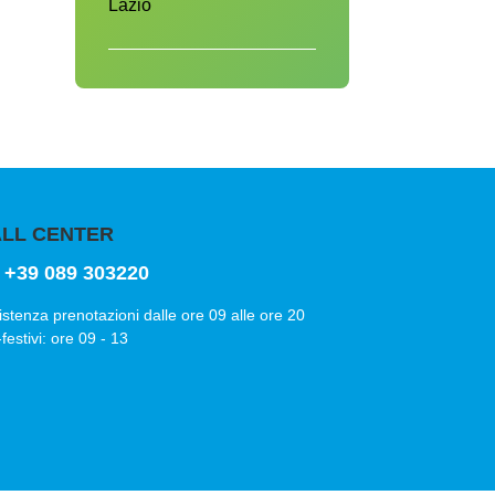
Lazio
LL CENTER
+39 089 303220
istenza prenotazioni dalle ore 09 alle ore 20
festivi: ore 09 - 13