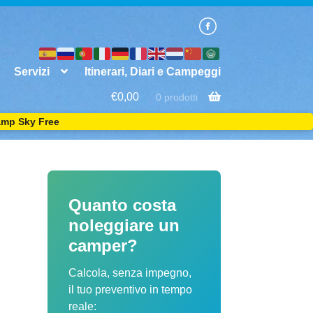
Servizi
Itinerari, Diari e Campeggi
€0,00
0 prodotti
amp Sky Free
Quanto costa
noleggiare un
camper?
Calcola, senza impegno,
il tuo preventivo in tempo
reale: