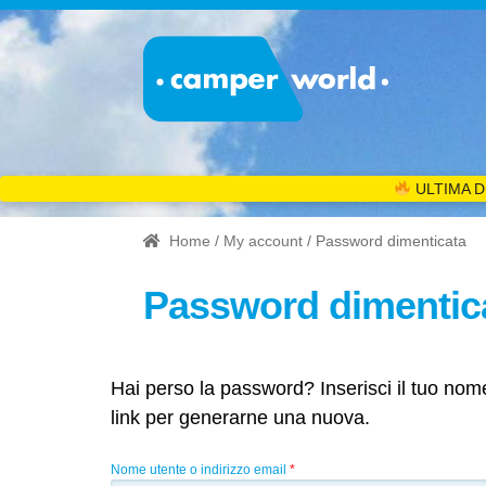
ULTIMA D
Home
/
My account
/ Password dimenticata
Password dimentic
Hai perso la password? Inserisci il tuo nome
link per generarne una nuova.
Richiesto
Nome utente o indirizzo email
*