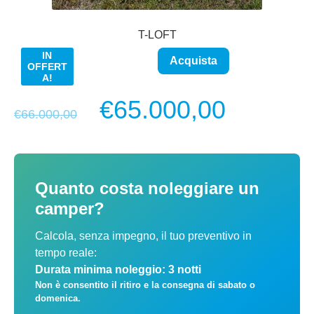
T-LOFT
IN
Acquista
OFFERT
A!
Il
Il
€
65.000,00
€
66.000,00
prezzo
prezzo
originale
attuale
Quanto costa noleggiare un
era:
è:
camper?
€66.000,00.
€65.000
Calcola, senza impegno, il tuo preventivo in
tempo reale:
Durata minima noleggio: 3 notti
Non è consentito il ritiro e la consegna di sabato o
domenica.