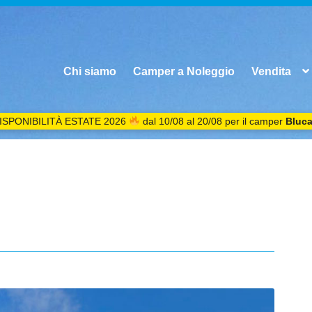
Chi siamo
Camper a Noleggio
Vendita
ISPONIBILITÀ ESTATE 2026
dal 10/08 al 20/08 per il camper
Bluc