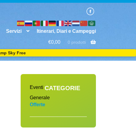
Servizi
Itinerari, Diari e Campeggi
€0,00
0 prodotti
amp Sky Free
Eventi
CATEGORIE
Generale
Offerte