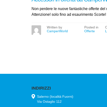
Non perdere le nuove fantastiche offerte del 
Attenzione! solo fino ad esaurimento Scorte!
Written by
Posted in
CamperWorld
Offerte
L
INDIRIZZI
Salerno (località Fuorni)
Via Ostaglio 112